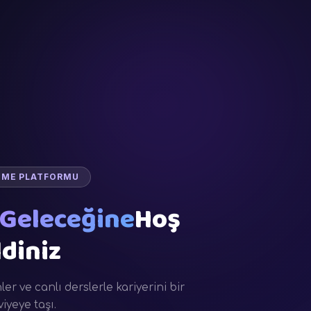
NME PLATFORMU
Geleceğine
Hoş
diniz
r ve canlı derslerle kariyerini bir
viyeye taşı.