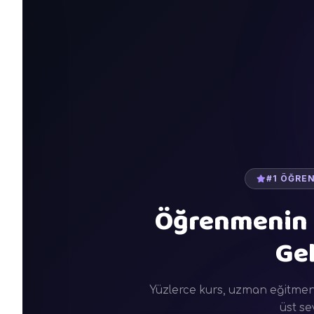
#1 ÖĞRE
Öğrenmenin
Gel
Yüzlerce kurs, uzman eğitmenle
üst se