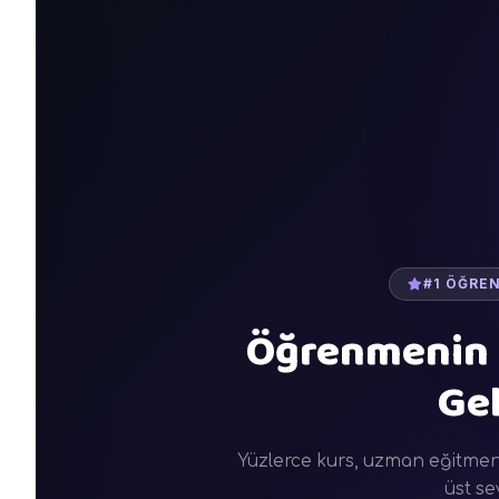
#1 ÖĞRE
Öğrenmenin
Gel
Yüzlerce kurs, uzman eğitmenle
üst se