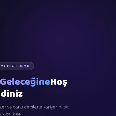
NME PLATFORMU
Geleceğine
Hoş
diniz
r ve canlı derslerle kariyerini bir
viyeye taşı.